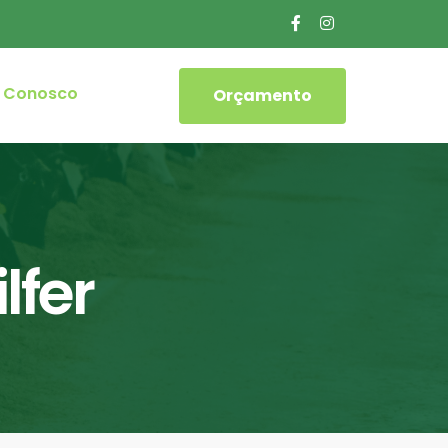
e Conosco
Orçamento
lfer