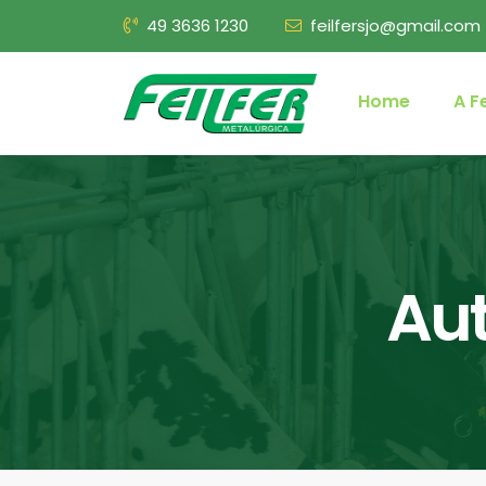
49 3636 1230
feilfersjo@gmail.com
Home
A Fe
Aut