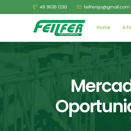
49 3636 1230
feilfersjo@gmail.com
Home
A Fe
Mercado
Oportuni