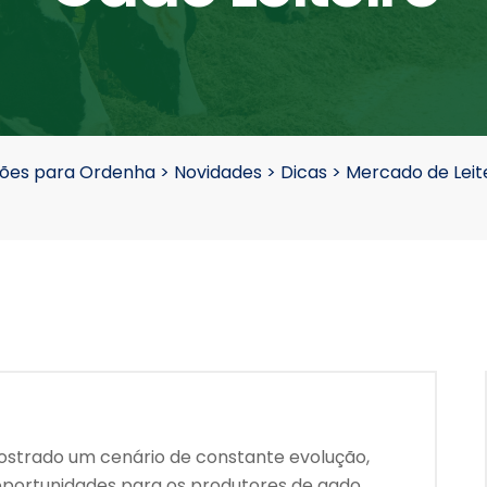
nções para Ordenha
>
Novidades
>
Dicas
>
Mercado de Leit
ostrado um cenário de constante evolução,
oportunidades para os produtores de gado