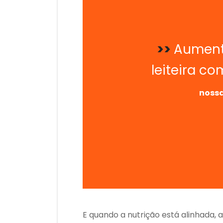
>>
Aument
leiteira com
nossa
E quando a nutrição está alinhada, 