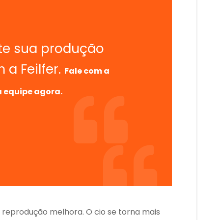
e sua produção
 a Feilfer.
Fale com a
 equipe agora.
a reprodução melhora. O cio se torna mais