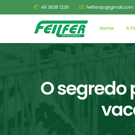
49 3636 1230
feilfersjo@gmail.com
Home
A Fe
O segredo 
vaca