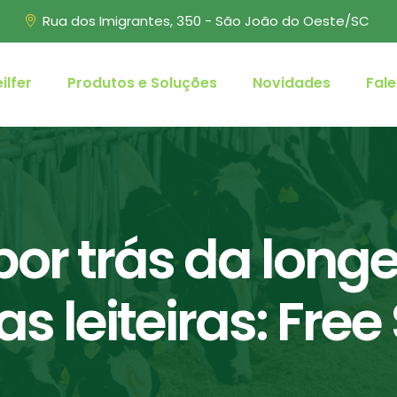
Rua dos Imigrantes, 350 - São João do Oeste/SC
ilfer
Produtos e Soluções
Novidades
Fal
por trás da long
s leiteiras: Free 